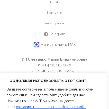
БЛОГ
Контакты
Регистрация
Telegram
Написать нам в MAX
ИП Сметанко Мария Владимировна
ИНН
442601145240
ОГРНИП
324508100614750
Email:
info@maraclub.ru
Продолжая использовать этот сайт
Тел:
8(916) 078-77-47
Вы даете согласие на использование файлов cookie,
помогающие нам сделать сайт удобнее для вас.
Нажимая на кнопку "Принимаю" вы даете
свое
согласие на использование файлов cookie