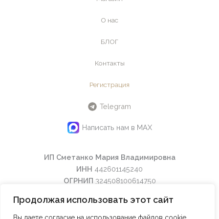
О нас
БЛОГ
Контакты
Регистрация
Telegram
Написать нам в MAX
ИП Сметанко Мария Владимировна
ИНН
442601145240
ОГРНИП
324508100614750
Email:
info@maraclub.ru
Продолжая использовать этот сайт
Тел:
8(916) 078-77-47
Вы даете согласие на использование файлов cookie,