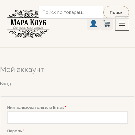
Перейти
Искать:
к
Поиск
содержимому
Мой аккаунт
Вход
Обязательно
Имя пользователя или Email
*
Обязательно
Пароль
*