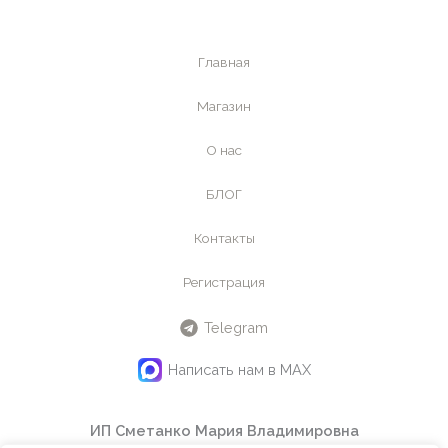
о
р
и
Главная
я
Магазин
О нас
БЛОГ
Контакты
Регистрация
Telegram
Написать нам в MAX
ИП Сметанко Мария Владимировна