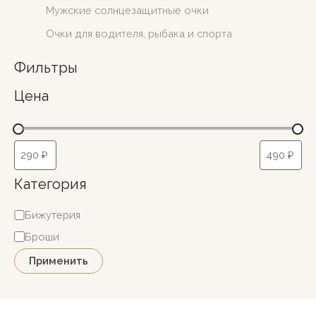
Мужские солнцезащитные очки
Очки для водителя, рыбака и спорта
Фильтры
Цена
Категория
К
Бижутерия
а
Броши
т
Применить
е
г