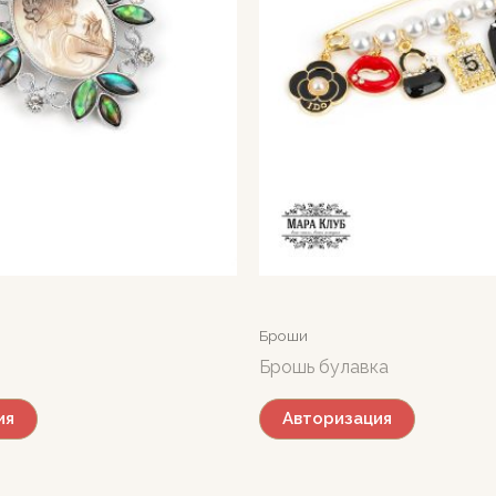
Броши
Брошь булавка
ия
Авторизация