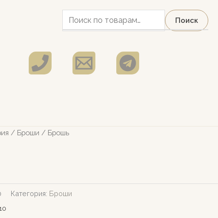
Искать:
Поиск
рия
/
Броши
/ Брошь
0
Категория:
Броши
10