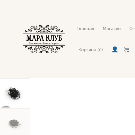
Перейти
к
содержимому
Главная
Магазин
О 
Корзина (0)