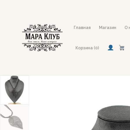
Перейти
к
содержимому
Главная
Магазин
О 
Корзина (0)