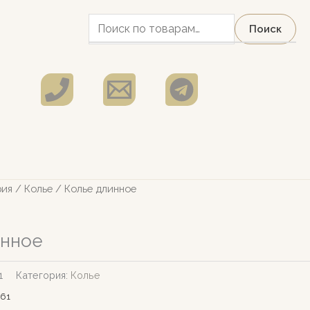
Искать:
Поиск
рия
/
Колье
/ Колье длинное
инное
1
Категория:
Колье
61