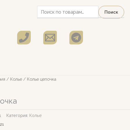
Искать:
Поиск
рия
/
Колье
/ Колье цепочка
почка
1
Категория:
Колье
21