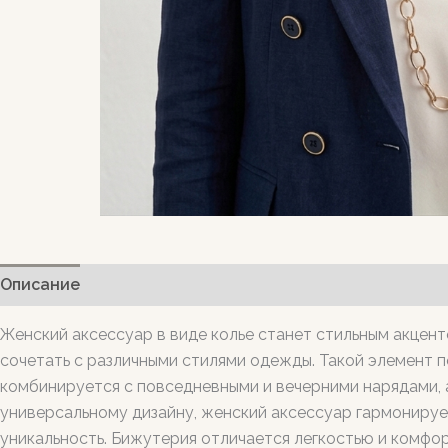
Описание
Женский аксессуар в виде колье станет стильным акцент
сочетать с различными стилями одежды. Такой элемент 
комбинируется с повседневными и вечерними нарядами, 
универсальному дизайну, женский аксессуар гармонирует
уникальность. Бижутерия отличается легкостью и комфо