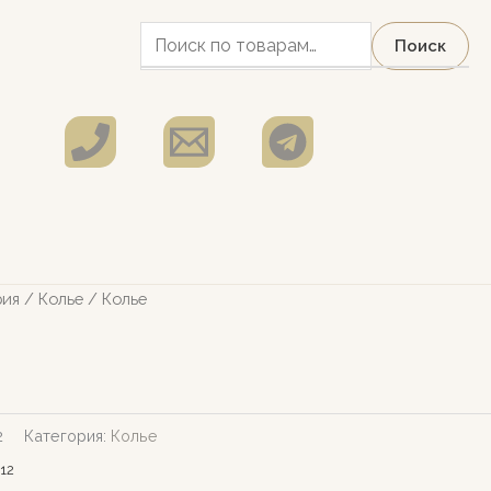
Искать:
Поиск
рия
/
Колье
/ Колье
2
Категория:
Колье
12