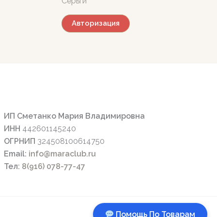
Серьги
Авторизация
ИП Сметанко Мария Владимировна
ИНН
442601145240
ОГРНИП
324508100614750
Email:
info@maraclub.ru
Тел:
8(916) 078-77-47
Помощь По Товарам