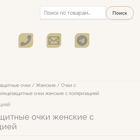
Искать:
Поиск
ащитные очки
/
Женские
/
Очки с
лнцезащитные очки женские с поляризацией
цией
щитные очки женские с
цией