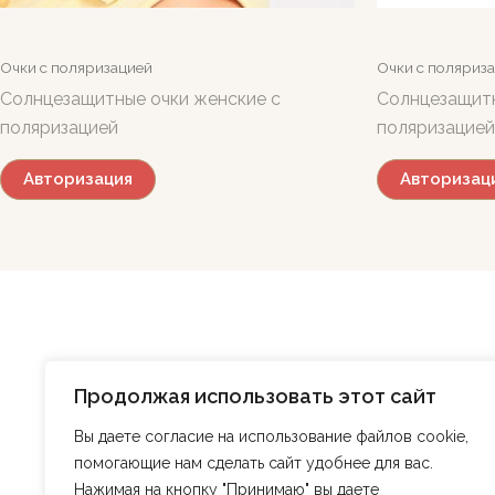
Очки с поляризацией
Очки с поляриз
Солнцезащитные очки женские с
Солнцезащитн
поляризацией
поляризацией
Авторизация
Авторизац
Главная
Магазин
О нас
БЛОГ
Продолжая использовать этот сайт
Контакты
Регистрация
Вы даете согласие на использование файлов cookie,
помогающие нам сделать сайт удобнее для вас.
Нажимая на кнопку "Принимаю" вы даете