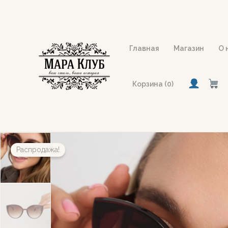
Перейти
к
содержимому
Главная
Магазин
О 
Корзина (0)
Распродажа!