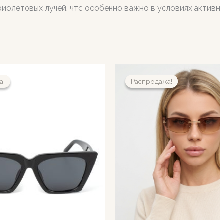
иолетовых лучей, что особенно важно в условиях активн
а!
а!
Распродажа!
Распродажа!