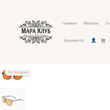
Перейти
к
содержимому
Главная
Магазин
О 
Корзина (0)
Распродажа!