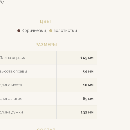
67
ЦВЕТ
Коричневый,
золотистый
РАЗМЕРЫ
Длина оправы
145 мм
высота оправы
54 мм
длина моста
10 мм
длина линзы
65 мм
длина дужки
132 мм