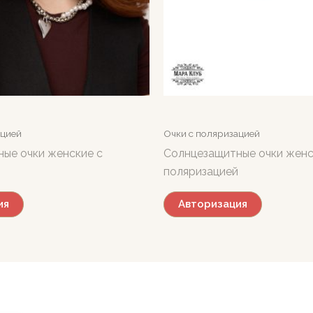
ацией
Очки с поляризацией
ые очки женские с
Солнцезащитные очки женс
поляризацией
ия
Авторизация