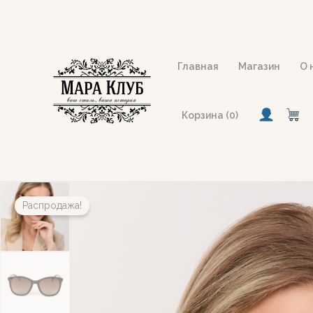
Перейти
к
содержимому
Главная
Магазин
О 
Корзина (0)
Распродажа!