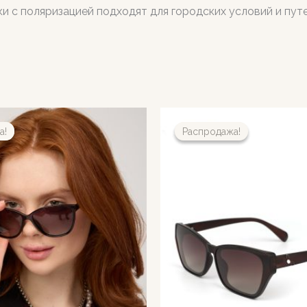
и с поляризацией подходят для городских условий и пут
а!
а!
Распродажа!
Распродажа!