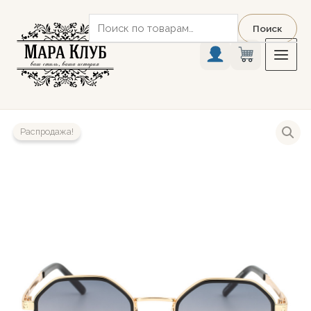
Перейти
Искать:
к
Поиск
содержимому
Распродажа!