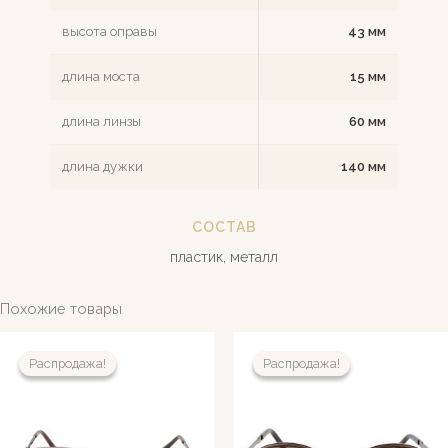
высота оправы
43 мм
длина моста
15 мм
длина линзы
60 мм
длина дужки
140 мм
СОСТАВ
пластик, металл
Похожие товары
Распродажа!
Распродажа!
Распродажа!
Распродажа!