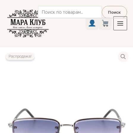
Перейти
Искать:
к
Поиск
содержимому
Распродажа!