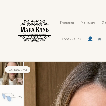
Перейти
к
содержимому
Главная
Магазин
О 
Корзина (0)
Распродажа!