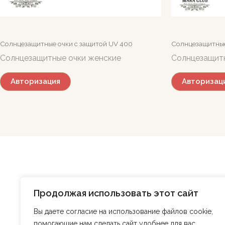
Солнцезащитные очки c защитой UV 400
Солнцезащитные
Солнцезащитные очки женские
Солнцезащитн
Авторизация
Авторизац
Главная
Магазин
О нас
БЛОГ
Продолжая использовать этот сайт
Контакты
Регистрация
Вы даете согласие на использование файлов cookie,
помогающие нам сделать сайт удобнее для вас.