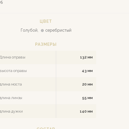
95
ЦВЕТ
Голубой,
серебристый
РАЗМЕРЫ
Длина оправы
132 мм
высота оправы
43 мм
длина моста
20 мм
длина линзы
55 мм
длина дужки
140 мм