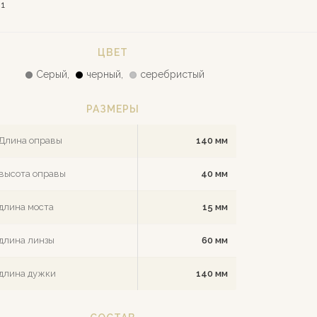
1
ЦВЕТ
Серый,
черный,
серебристый
РАЗМЕРЫ
Длина оправы
140 мм
высота оправы
40 мм
длина моста
15 мм
длина линзы
60 мм
длина дужки
140 мм