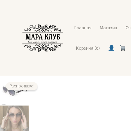
Перейти
к
содержимому
Главная
Магазин
О 
Корзина (0)
Распродажа!