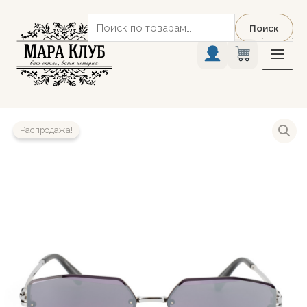
Перейти
Искать:
к
Поиск
содержимому
Распродажа!