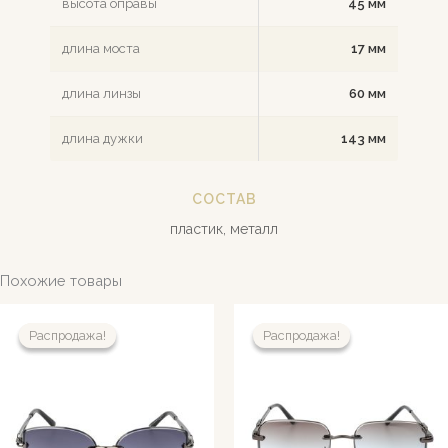
высота оправы
45 мм
длина моста
17 мм
длина линзы
60 мм
длина дужки
143 мм
СОСТАВ
пластик, металл
Похожие товары
Распродажа!
Распродажа!
Распродажа!
Распродажа!